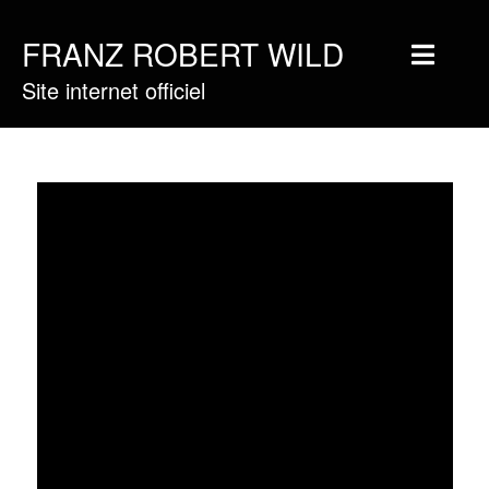
FRANZ ROBERT WILD
Site internet officiel
Home
Musique
Vidéos
Tournée
Blog
Boutique
Newsletter
Contact
Presse & Pro